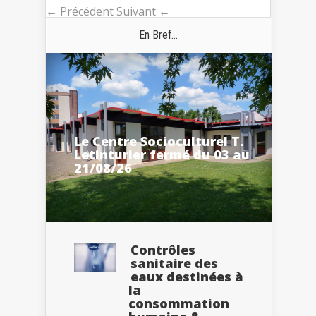
← Précédent
Suivant ←
En Bref...
Le Centre Socioculturel T.
Letinturier fermé du 03 au
21/08/26
Contrôles
sanitaire des
eaux destinées à
la
consommation