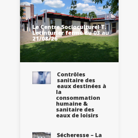
Le Centre Socioculturel T.
Letinturier fermé du 03 au
21/08/26
Contrôles
sanitaire des
eaux destinées à
la
consommation
humaine &
sanitaire des
eaux de loisirs
Sécheresse – La