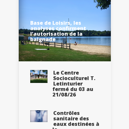
Base de Loisirs, les
analyses confirment
l’autorisation de la
baignade
Le Centre
Socioculturel T.
Letinturier
fermé du 03 au
21/08/26
Contrôles
sanitaire des
eaux destinées à