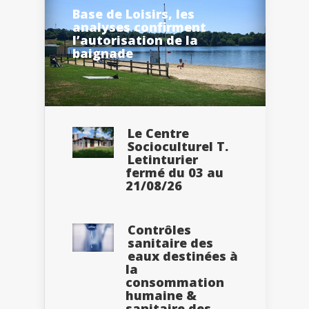
Base de Loisirs, les
analyses confirment
l’autorisation de la
baignade
Le Centre
Socioculturel T.
Letinturier
fermé du 03 au
21/08/26
Contrôles
sanitaire des
eaux destinées à
la
consommation
humaine &
sanitaire des