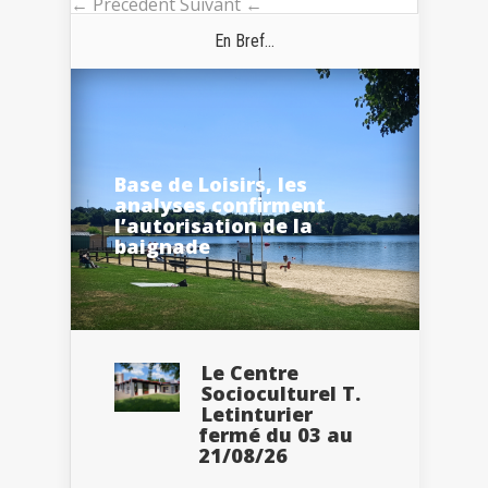
← Précédent
Suivant ←
En Bref...
Base de Loisirs, les
analyses confirment
l’autorisation de la
baignade
Le Centre
Socioculturel T.
Letinturier
fermé du 03 au
21/08/26