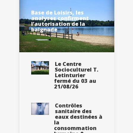
Base de Loisirs, les
analyses confirment
l’autorisation de la
baignade
Le Centre
Socioculturel T.
Letinturier
fermé du 03 au
21/08/26
Contrôles
sanitaire des
eaux destinées à
la
consommation