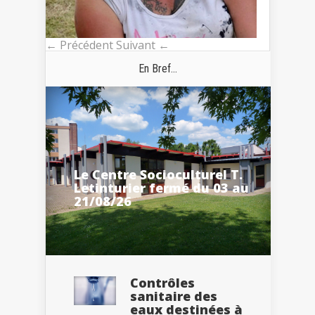
← Précédent
Suivant ←
En Bref...
Le Centre Socioculturel T.
Letinturier fermé du 03 au
21/08/26
Contrôles
sanitaire des
eaux destinées à