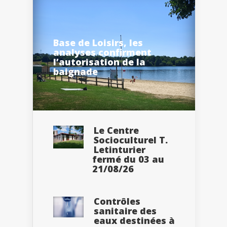
Base de Loisirs, les
analyses confirment
l’autorisation de la
baignade
Le Centre
Socioculturel T.
Letinturier
fermé du 03 au
21/08/26
Contrôles
sanitaire des
eaux destinées à