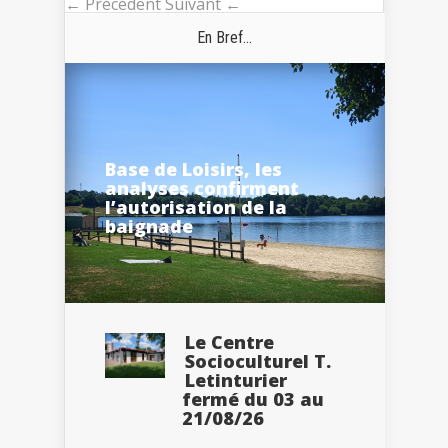
← Précédent
Suivant ←
En Bref...
Base de Loisirs, les
analyses confirment
l’autorisation de la
baignade
Le Centre
Socioculturel T.
Letinturier
fermé du 03 au
21/08/26