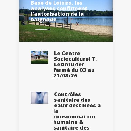
Base de Loisirs, les
analyses confirment
l’autorisation de la
baignade
Le Centre
Socioculturel T.
Letinturier
fermé du 03 au
21/08/26
Contrôles
sanitaire des
eaux destinées à
la
consommation
humaine &
sanitaire des