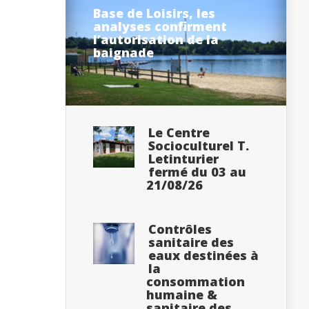
Base de Loisirs, les
analyses confirment
l’autorisation de la
baignade
Le Centre
Socioculturel T.
Letinturier
fermé du 03 au
21/08/26
Contrôles
sanitaire des
eaux destinées à
la
consommation
humaine &
sanitaire des