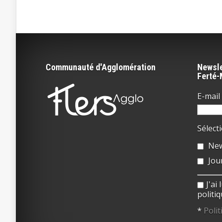
Communauté d'Agglomération
Newsle
Ferté
E-mail 
Sélect
New
Jou
J'ai
politiq
*
Polit