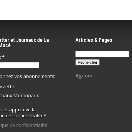
tter et Journaux de La
Articles & Pages
-Macé
Rechercher :
:
*
Agenda
ionnez vos abonnements:
sletter
rnaux Municipaux
 lu et approuve la
ue de confidentialité*
ique de confidentialité