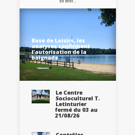
En Bref...
Base de Loisirs, les
analyses confirment
l’autorisation de la
baignade
Le Centre
Socioculturel T.
Letinturier
fermé du 03 au
21/08/26
Contrôles