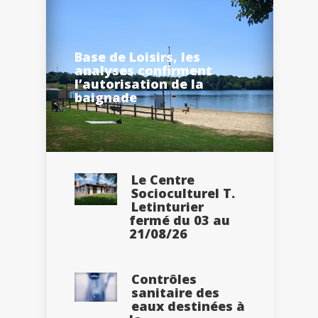
Base de Loisirs, les
analyses confirment
l’autorisation de la
baignade
Le Centre
Socioculturel T.
Letinturier
fermé du 03 au
21/08/26
Contrôles
sanitaire des
eaux destinées à