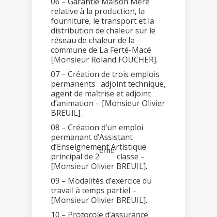
06 – Garantie Maison Mère
relative à la production, la
fourniture, le transport et la
distribution de chaleur sur le
réseau de chaleur de la
commune de La Ferté-Macé
[Monsieur Roland FOUCHER].
07 – Création de trois emplois
permanents : adjoint technique,
agent de maîtrise et adjoint
d’animation – [Monsieur Olivier
BREUIL].
08 – Création d’un emploi
permanant d’Assistant
d’Enseignement Artistique
ème
principal de 2
classe –
[Monsieur Olivier BREUIL].
09 – Modalités d’exercice du
travail à temps partiel –
[Monsieur Olivier BREUIL].
10 – Protocole d’assurance