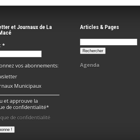
tter et Journaux de La
Articles & Pages
-Macé
Rechercher :
:
*
Agenda
ionnez vos abonnements:
sletter
rnaux Municipaux
 lu et approuve la
ue de confidentialité*
ique de confidentialité