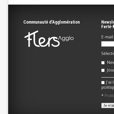
Communauté d'Agglomération
Newsle
Ferté
E-mail 
Sélect
New
Jou
J'ai
politiq
*
Polit