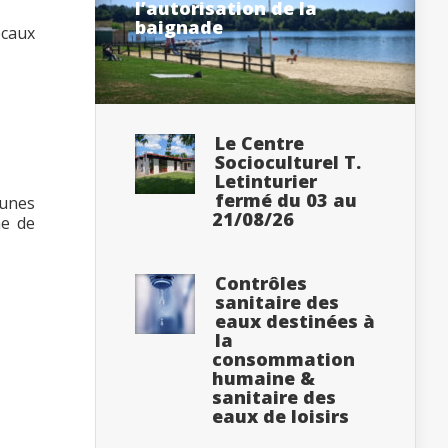
l’autorisation de la
baignade
ocaux
Le Centre
Socioculturel T.
Letinturier
fermé du 03 au
eunes
21/08/26
he de
Contrôles
sanitaire des
eaux destinées à
la
consommation
humaine &
sanitaire des
eaux de loisirs