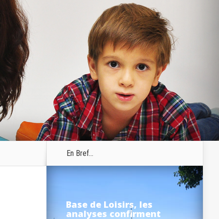
En Bref...
Base de Loisirs, les
analyses confirment