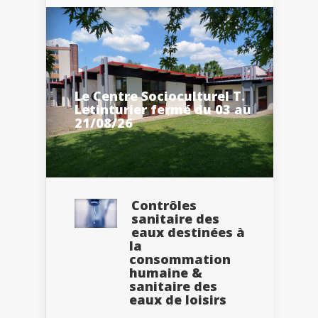
Le Centre Socioculturel T.
Letinturier fermé du 03 au
21/08/26
Contrôles
sanitaire des
eaux destinées à
la
consommation
humaine &
sanitaire des
eaux de loisirs