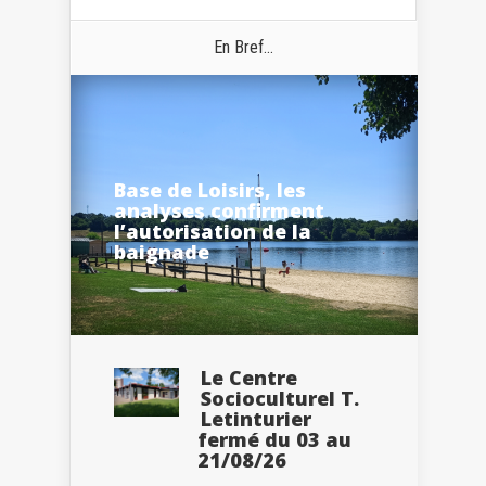
En Bref...
Base de Loisirs, les
analyses confirment
l’autorisation de la
baignade
Le Centre
Socioculturel T.
Letinturier
fermé du 03 au
21/08/26