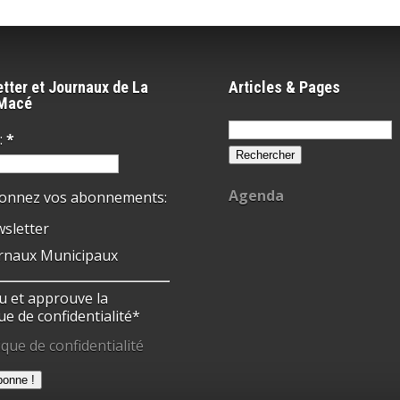
tter et Journaux de La
Articles & Pages
-Macé
Rechercher :
:
*
Agenda
ionnez vos abonnements:
sletter
rnaux Municipaux
 lu et approuve la
ue de confidentialité*
ique de confidentialité