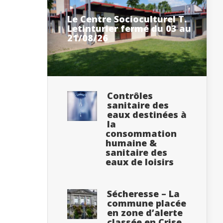
Le Centre Socioculturel T.
Letinturier fermé du 03 au
21/08/26
Contrôles
sanitaire des
eaux destinées à
la
consommation
humaine &
sanitaire des
eaux de loisirs
Sécheresse – La
commune placée
en zone d’alerte
classée en Crise