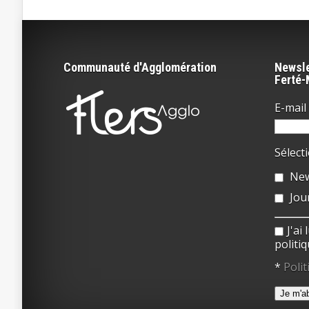
Communauté d'Agglomération
Newsle
Ferté
E-mail 
Sélect
New
Jou
J'ai
politiq
*
Polit