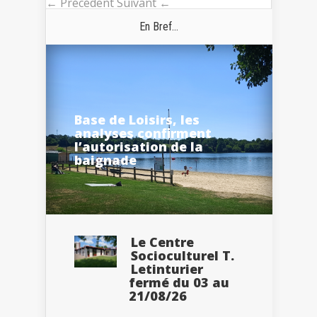
← Précédent
Suivant ←
En Bref...
Base de Loisirs, les
analyses confirment
l’autorisation de la
baignade
Le Centre
Socioculturel T.
Letinturier
fermé du 03 au
21/08/26