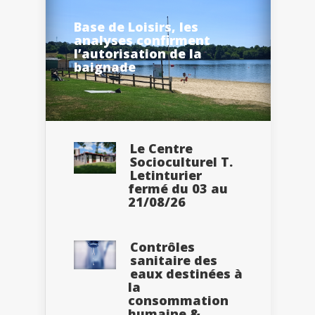
Base de Loisirs, les
analyses confirment
l’autorisation de la
baignade
Le Centre
Socioculturel T.
Letinturier
fermé du 03 au
21/08/26
Contrôles
sanitaire des
eaux destinées à
la
consommation
humaine &