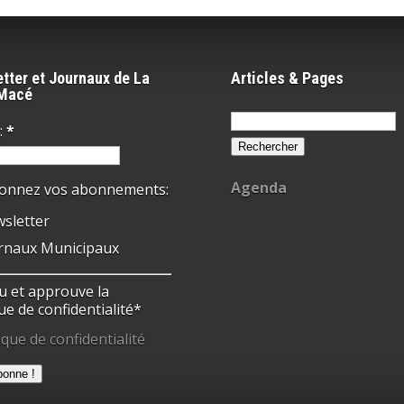
tter et Journaux de La
Articles & Pages
-Macé
Rechercher :
:
*
Agenda
ionnez vos abonnements:
sletter
rnaux Municipaux
 lu et approuve la
ue de confidentialité*
ique de confidentialité