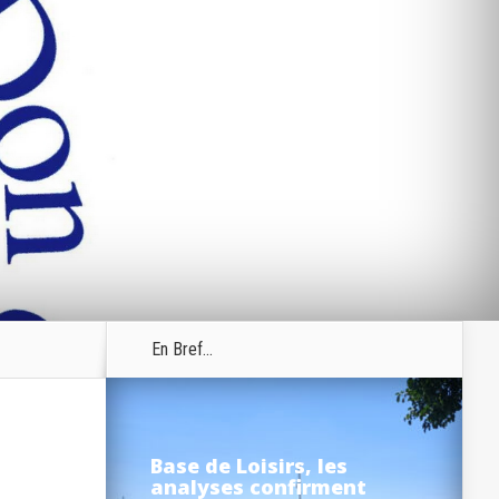
En Bref...
Base de Loisirs, les
analyses confirment