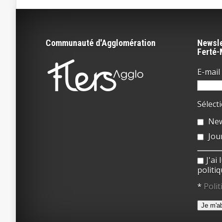
Communauté d'Agglomération
Newsle
Ferté
E-mail 
Sélect
New
Jou
J'ai
politiq
*
Polit