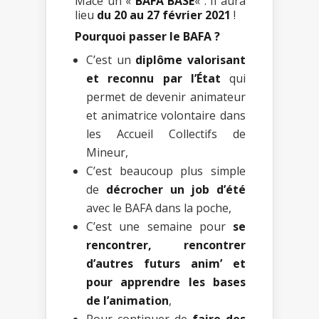
Macé un «
BAFA BASE
« . Il aura
lieu
du 20 au 27 février 2021
!
Pourquoi passer le BAFA ?
C’est un
diplôme valorisant
et reconnu par l’État
qui
permet de devenir animateur
et animatrice volontaire dans
les Accueil Collectifs de
Mineur,
C’est beaucoup plus simple
de
décrocher un job d’été
avec le BAFA dans la poche,
C’est une semaine pour
se
rencontrer, rencontrer
d’autres futurs anim’ et
pour apprendre les bases
de l’animation
,
Pour continuer de
faire des