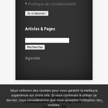
*
Politique de confidentialité
Articles & Pages
Rechercher :
Agenda
Nous utilisons des cookies pour vous garantir la meilleure
Site Officiel de la Ville de La Ferté-Macé | Tous droits
expérience sur notre site. Si vous continuez à utiliser ce
réservés |
Mention Légales
|
Politique de
dernier, nous considérerons que vous acceptez l'utilisation des
confidentialité
|
Charte Logo Ville
|
cookies.
Webmaster :
DV