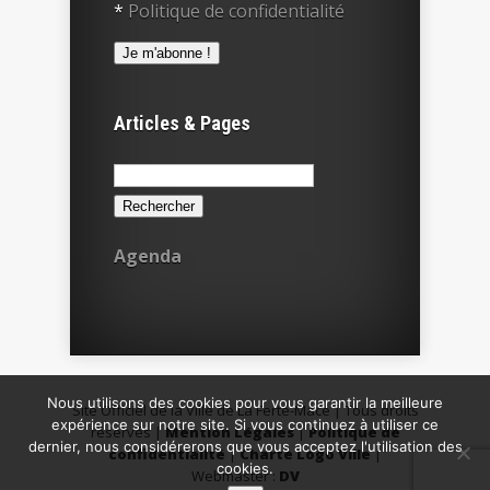
*
Politique de confidentialité
Articles & Pages
Rechercher :
Agenda
Nous utilisons des cookies pour vous garantir la meilleure
Site Officiel de la Ville de La Ferté-Macé | Tous droits
expérience sur notre site. Si vous continuez à utiliser ce
réservés |
Mention Légales
|
Politique de
dernier, nous considérerons que vous acceptez l'utilisation des
confidentialité
|
Charte Logo Ville
|
cookies.
Webmaster :
DV