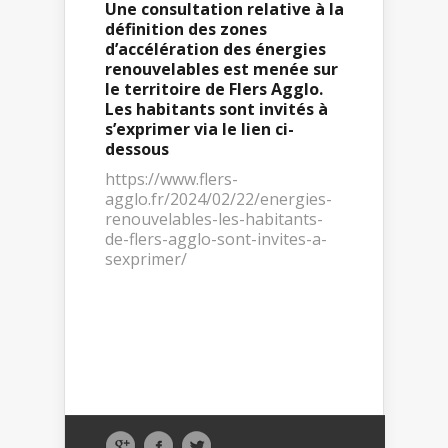
Une consultation relative à la
définition des zones
d’accélération des énergies
renouvelables est menée sur
le territoire de Flers Agglo.
Les habitants sont invités à
s’exprimer via le lien ci-
dessous
https://www.flers-
agglo.fr/2024/02/22/energies-
renouvelables-les-habitants-
de-flers-agglo-sont-invites-a-
sexprimer/