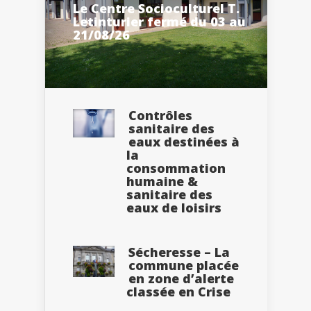
Le Centre Socioculturel T.
Letinturier fermé du 03 au
21/08/26
Contrôles
sanitaire des
eaux destinées à
la
consommation
humaine &
sanitaire des
eaux de loisirs
Sécheresse – La
commune placée
en zone d’alerte
classée en Crise