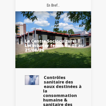
En Bref...
Le Centre Socioculturel T.
Letinturier fermé du 03 au
21/08/26
Contrôles
sanitaire des
eaux destinées à
la
consommation
humaine &
sanitaire des