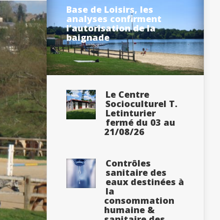
Base de Loisirs, les
analyses confirment
l’autorisation de la
baignade
Le Centre
Socioculturel T.
Letinturier
fermé du 03 au
21/08/26
Contrôles
sanitaire des
eaux destinées à
la
consommation
humaine &
sanitaire des