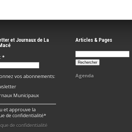
tter et Journaux de La
Articles & Pages
-Macé
Rechercher :
:
*
Agenda
ionnez vos abonnements:
sletter
rnaux Municipaux
 lu et approuve la
ue de confidentialité*
ique de confidentialité