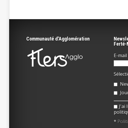
Communauté d'Agglomération
Newsle
Ferté
E-mail 
Sélect
New
Jou
J'ai
politiq
*
Polit