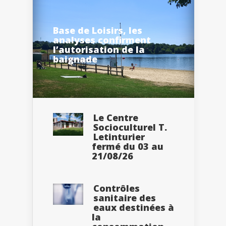
Base de Loisirs, les
analyses confirment
l’autorisation de la
baignade
Le Centre
Socioculturel T.
Letinturier
fermé du 03 au
21/08/26
Contrôles
sanitaire des
eaux destinées à
la