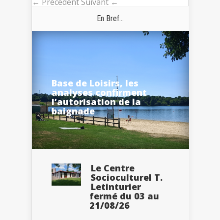
← Précédent
Suivant ←
En Bref...
Base de Loisirs, les
analyses confirment
l’autorisation de la
baignade
Le Centre
Socioculturel T.
Letinturier
fermé du 03 au
21/08/26