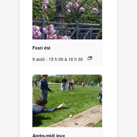
Festi été
9 août - 15 h 00
à
16 h 30
Après-midi jeux