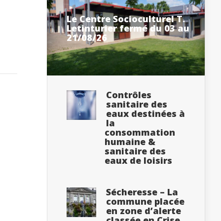
Le Centre Socioculturel T.
Letinturier fermé du 03 au
21/08/26
Contrôles
sanitaire des
eaux destinées à
la
consommation
humaine &
sanitaire des
eaux de loisirs
Sécheresse – La
commune placée
en zone d’alerte
classée en Crise