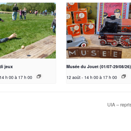
di jeux
Musée du Jouet (01/07-29/08/26)
 14 h 00
à
17 h 00
12 août - 14 h 00
à
17 h 00
UIA – repr