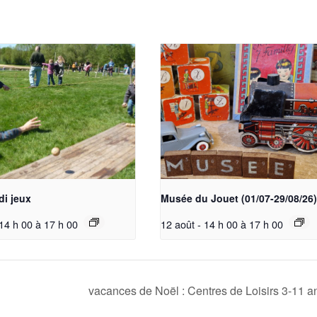
di jeux
Musée du Jouet (01/07-29/08/26)
 14 h 00
à
17 h 00
12 août - 14 h 00
à
17 h 00
vacances de Noël : Centres de Loisirs 3-11 