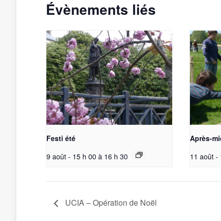
Évènements liés
Festi été
Après-mi
9 août - 15 h 00
à
16 h 30
11 août -
UCIA – Opération de Noël