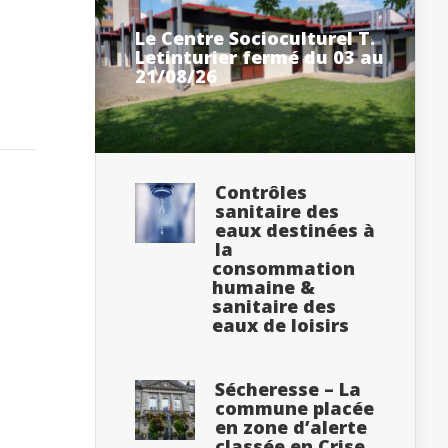
Le Centre Socioculturel T.
Letinturier fermé du 03 au
21/08/26
Contrôles
sanitaire des
eaux destinées à
la
consommation
humaine &
sanitaire des
eaux de loisirs
Sécheresse – La
commune placée
en zone d’alerte
classée en Crise