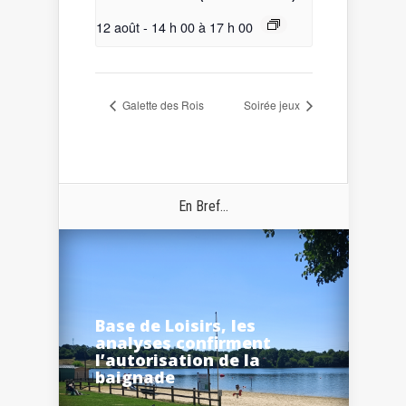
12 août - 14 h 00
à
17 h 00
Galette des Rois
Soirée jeux
En Bref...
Base de Loisirs, les
analyses confirment
l’autorisation de la
baignade