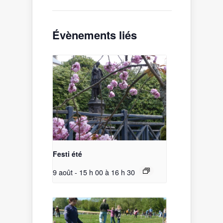
Évènements liés
Festi été
9 août - 15 h 00
à
16 h 30