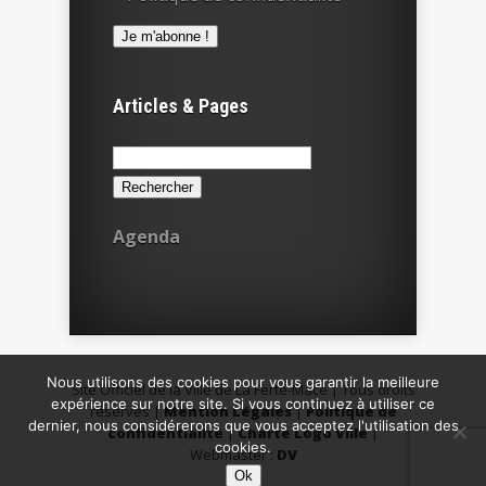
Articles & Pages
Rechercher :
Agenda
Nous utilisons des cookies pour vous garantir la meilleure
Site Officiel de la Ville de La Ferté-Macé | Tous droits
expérience sur notre site. Si vous continuez à utiliser ce
réservés |
Mention Légales
|
Politique de
dernier, nous considérerons que vous acceptez l'utilisation des
confidentialité
|
Charte Logo Ville
|
cookies.
Webmaster :
DV
Ok