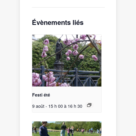
Évènements liés
Festi été
9 août - 15 h 00
à
16 h 30