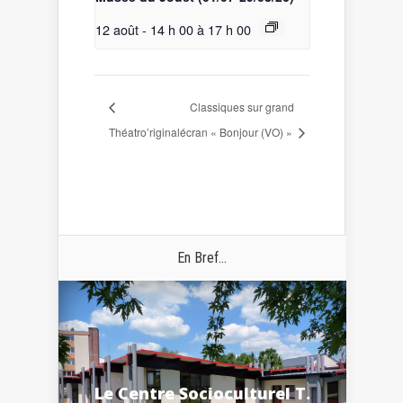
12 août - 14 h 00
à
17 h 00
Classiques sur grand
Théatro’riginal
écran « Bonjour (VO) »
En Bref...
Le Centre Socioculturel T.