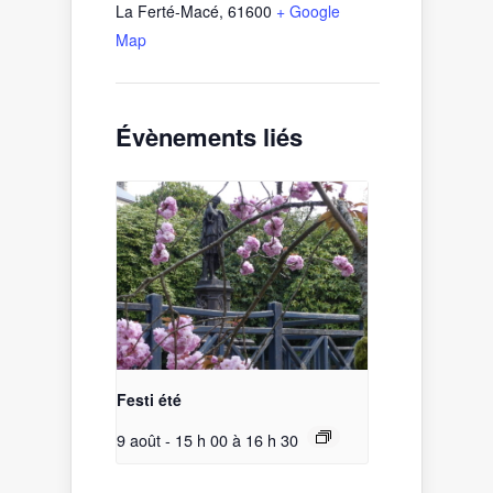
La Ferté-Macé
,
61600
+ Google
Map
Évènements liés
Festi été
9 août - 15 h 00
à
16 h 30