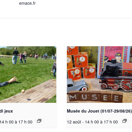
emace.fr
di jeux
Musée du Jouet (01/07-29/08/26)
 14 h 00
à
17 h 00
12 août - 14 h 00
à
17 h 00