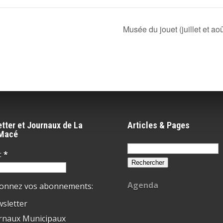
Musée du jouet (juillet et ao
tter et Journaux de La
Articles & Pages
-Macé
Rechercher :
:
*
Agenda
ionnez vos abonnements:
sletter
rnaux Municipaux