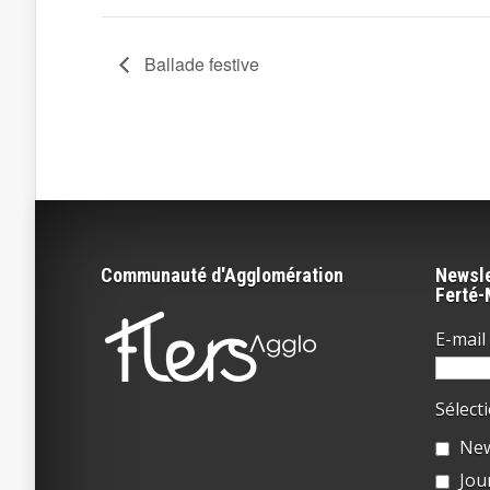
Ballade festive
Communauté d'Agglomération
Newsle
Ferté
E-mail 
Sélect
New
Jou