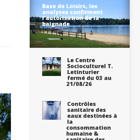
Base de Loisirs, les
analyses confirment
l’autorisation de la
baignade
Le Centre
Socioculturel T.
Letinturier
fermé du 03 au
21/08/26
Contrôles
sanitaire des
eaux destinées à
la
consommation
humaine &
sanitaire des