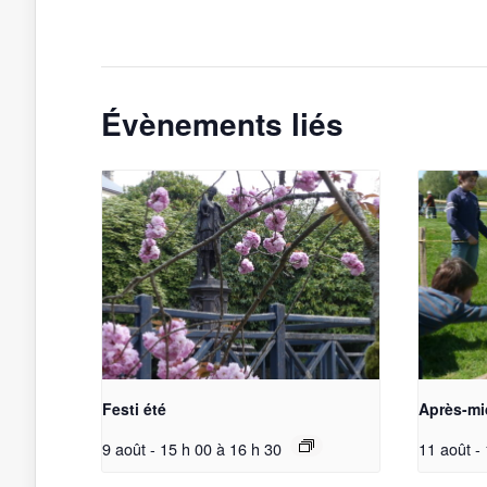
Évènements liés
Festi été
Après-mi
9 août - 15 h 00
à
16 h 30
11 août -