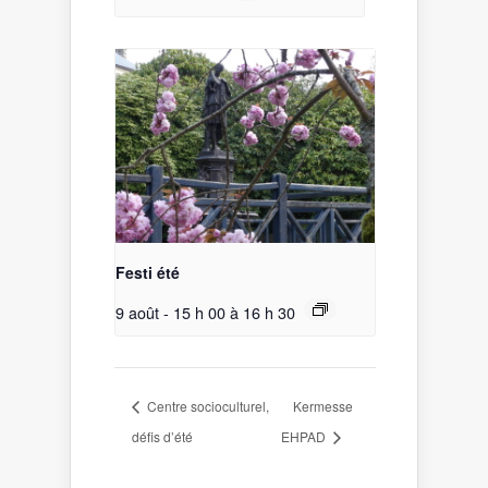
Festi été
9 août - 15 h 00
à
16 h 30
Centre socioculturel,
Kermesse
défis d’été
EHPAD