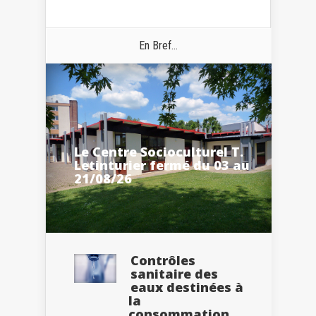
En Bref...
Le Centre Socioculturel T.
Letinturier fermé du 03 au
21/08/26
Contrôles
sanitaire des
eaux destinées à
la
consommation