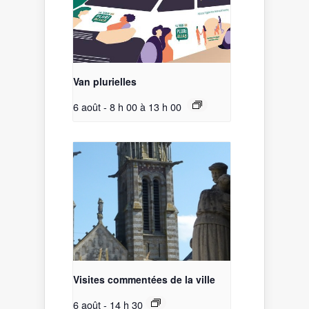
Van plurielles
6 août - 8 h 00
à
13 h 00
Visites commentées de la ville
6 août - 14 h 30