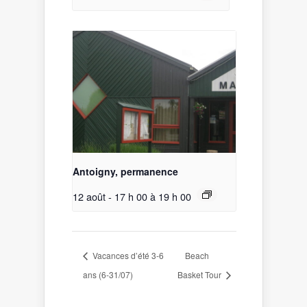
Antoigny, permanence
12 août - 17 h 00
à
19 h 00
Vacances d’été 3-6
Beach
ans (6-31/07)
Basket Tour