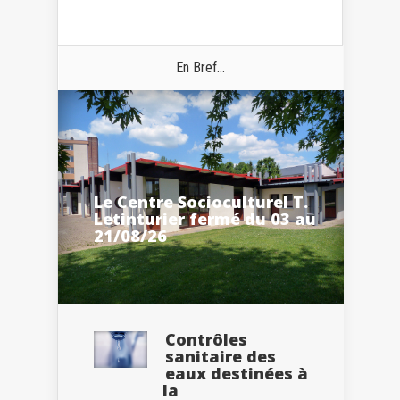
En Bref...
Le Centre Socioculturel T.
Letinturier fermé du 03 au
21/08/26
Contrôles
sanitaire des
eaux destinées à
la