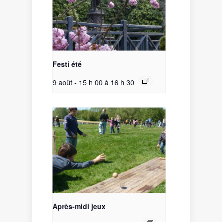
Festi été
9 août - 15 h 00
à
16 h 30
Après-midi jeux