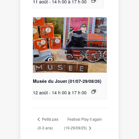
11 août - 14 h 00
à
17 h 00
Musée du Jouet (01/07-29/08/26)
12 août - 14 h 00
à
17 h 00
Petits pas
Festival Play it again
(0-3 ans)
(19-29/09/25)