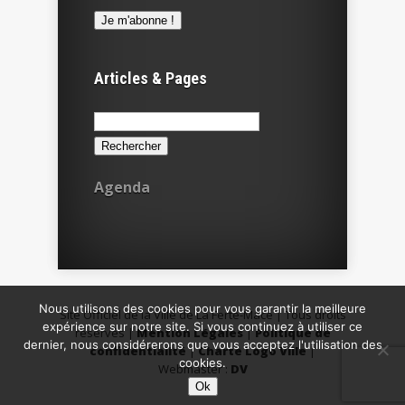
Articles & Pages
Rechercher :
Agenda
Nous utilisons des cookies pour vous garantir la meilleure
Site Officiel de la Ville de La Ferté-Macé | Tous droits
expérience sur notre site. Si vous continuez à utiliser ce
réservés |
Mention Légales
|
Politique de
dernier, nous considérerons que vous acceptez l'utilisation des
confidentialité
|
Charte Logo Ville
|
cookies.
Webmaster :
DV
Ok