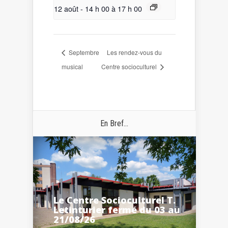
12 août - 14 h 00
à
17 h 00
Septembre
Les rendez-vous du
musical
Centre socioculturel
En Bref...
Le Centre Socioculturel T.
Letinturier fermé du 03 au
21/08/26