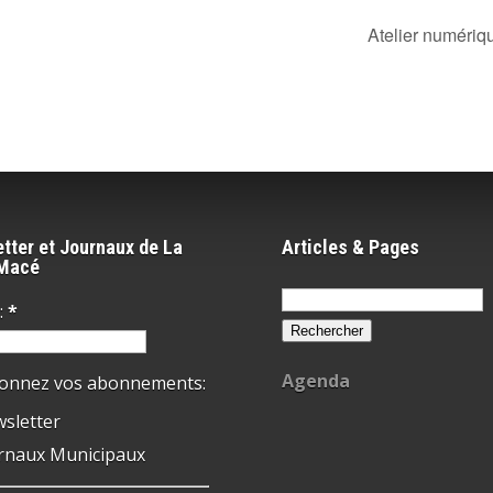
Atelier numéri
tter et Journaux de La
Articles & Pages
-Macé
Rechercher :
:
*
Agenda
ionnez vos abonnements:
sletter
rnaux Municipaux