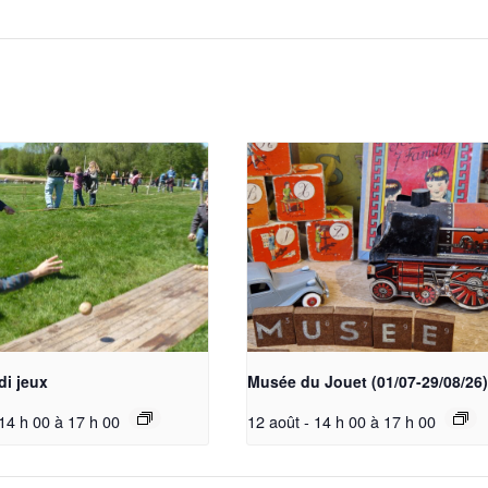
di jeux
Musée du Jouet (01/07-29/08/26)
 14 h 00
à
17 h 00
12 août - 14 h 00
à
17 h 00