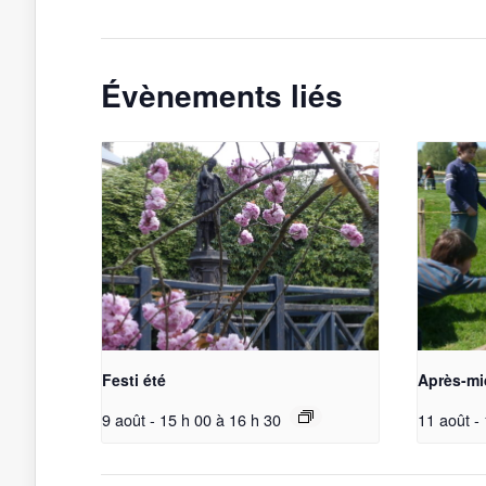
Évènements liés
Festi été
Après-mi
9 août - 15 h 00
à
16 h 30
11 août -