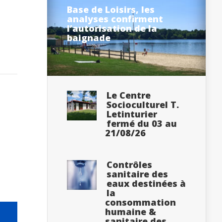
Base de Loisirs, les
analyses confirment
l’autorisation de la
baignade
Le Centre
Socioculturel T.
Letinturier
fermé du 03 au
21/08/26
Contrôles
sanitaire des
eaux destinées à
la
consommation
humaine &
sanitaire des