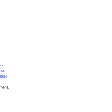
 du
tion
 2024
ment: