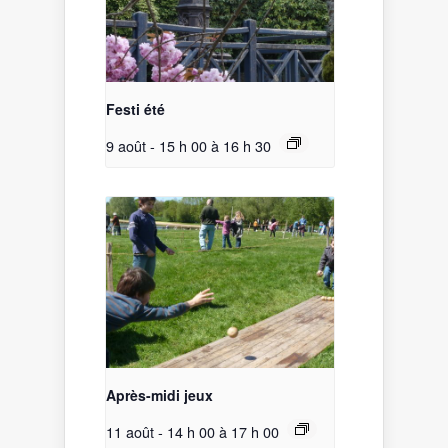
Festi été
9 août - 15 h 00
à
16 h 30
Après-midi jeux
11 août - 14 h 00
à
17 h 00