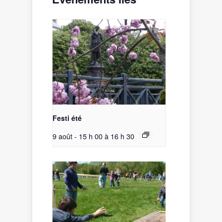
Festi été
9 août - 15 h 00
à
16 h 30