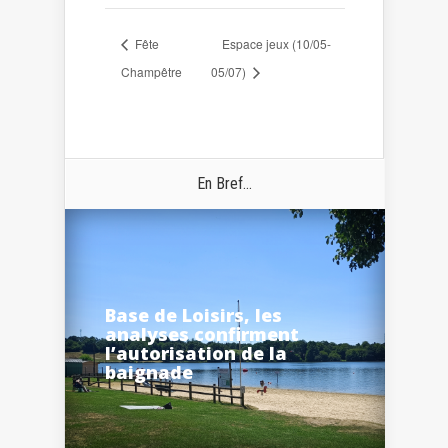
Fête
Espace jeux (10/05-
Champêtre
05/07)
En Bref...
Base de Loisirs, les
analyses confirment
l’autorisation de la
baignade