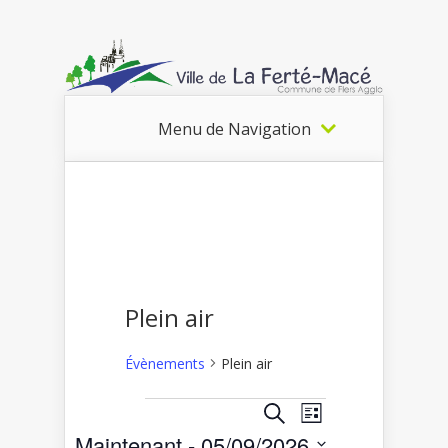
Menu de Navigation
Plein air
Évènements
Plein air
Recherche
Navigation
Recherche
Liste
Évènements
de
et
Maintenant
 - 
05/09/2026