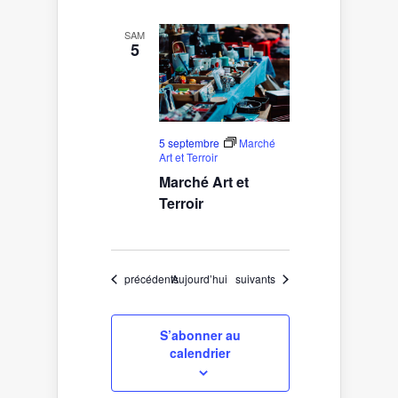
SAM
5
5 septembre
Marché
Art et Terroir
Marché Art et
Terroir
Évènements
Évènements
précédents
Aujourd’hui
suivants
S’abonner au
calendrier