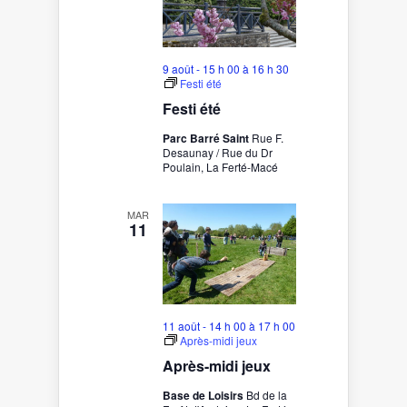
9 août - 15 h 00
à
16 h 30
Festi été
Festi été
Parc Barré Saint
Rue F.
Desaunay / Rue du Dr
Poulain, La Ferté-Macé
MAR
11
11 août - 14 h 00
à
17 h 00
Après-midi jeux
Après-midi jeux
Base de Loisirs
Bd de la