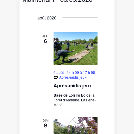
vues
navigation
Sélectionnez
Évènement
de
une
date.
vues
août 2026
Évènements
JEU
6
6 août - 14 h 00
à
17 h 00
Après-midis jeux
Après-midis jeux
Base de Loisirs
Bd de la
Forêt d'Andaine, La Ferté-
Macé
DIM
9