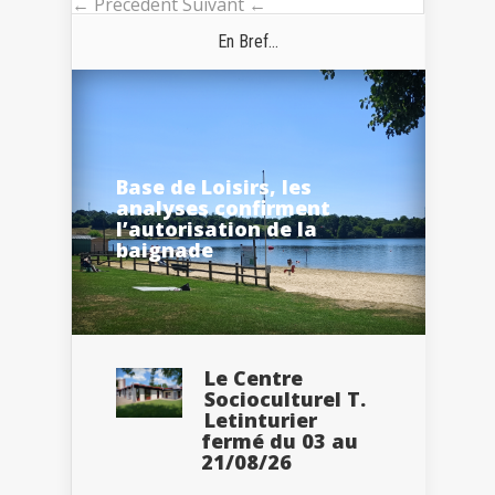
← Précédent
Suivant ←
En Bref...
Base de Loisirs, les
analyses confirment
l’autorisation de la
baignade
Le Centre
Socioculturel T.
Letinturier
fermé du 03 au
21/08/26