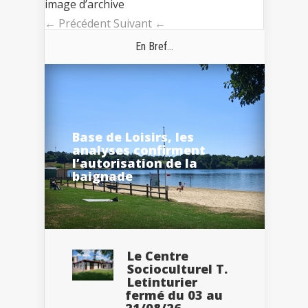
image d’archive
← Précédent
Suivant ←
En Bref...
Base de Loisirs, les
analyses confirment
l’autorisation de la
baignade
Le Centre
Socioculturel T.
Letinturier
fermé du 03 au
21/08/26