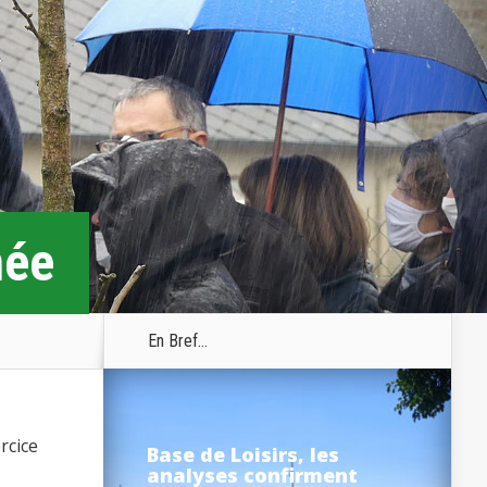
mée
En Bref...
ercice
Base de Loisirs, les
analyses confirment