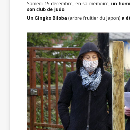
Samedi 19 décembre, en sa mémoire,
un homm
son club de judo
.
Un Gingko Biloba
(arbre fruitier du Japon)
a é