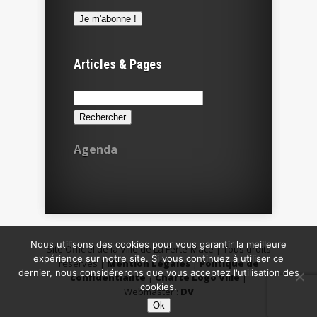
Articles & Pages
Rechercher :
Agenda
Nous utilisons des cookies pour vous garantir la meilleure
Site Officiel de la Ville de La Ferté-Macé | Tous droits
expérience sur notre site. Si vous continuez à utiliser ce
réservés |
Mention Légales
|
Politique de
dernier, nous considérerons que vous acceptez l'utilisation des
confidentialité
|
Charte Logo Ville
|
cookies.
Webmaster :
DV
Ok